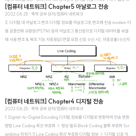
[컴퓨터 네트워크] Chapter5 아날로그 전송
펙트럼 확산 DSSS 직접 순서 확산 1. 다중화 (n→1, mux) 한 링크로 여러 기기
2022.06.25
· 뚝딱 공부 상자/컴퓨터 네트워크
가 동시 전송하기 위한 기술 MUX, DEMUX 1) FDM Frequency-Division
3. 디지털 대 아날로그 변조 디지털 정보를 아날로그로 변조해 전송 modem 이
Multiplexing 주파수 분할 다중화 여러 아날로그신호 합성 → 하나의 아날로그
용 공중전화 교환망(PSTN) 등의 아날로그 통신망으로 디지털 데이터를 보낼
신호 전송되는 신호들의 대역폭 합계 < 링크 대역폭 일 때 가능 각 기기의 신호
때 사용 변조 & 복조 기능 자동응답(연결 요청 신호 수신 시), 자동호출(수신자
를 모두 다른 반송주파수로 변조 후 복합신호로 합침! 반송주파수들은 보호대역
가 응답없을 시 여러번 재호출 시도), 자동 속도조절 기능 변조 & 복조 : 무언가
을 사이에 둠. 원래 데이터와 ..
를 아날로그 반송신호 주파수로 변환하는 것, 다시 원래 정보로 변환하는 것 아
날로그 신호의 장거리 전송을 위해 반송파(채널에 적합한 주파수와 진폭을 가
진 정현파)에 실어 보냄 용어 복습 비트율 N = 초당신호수(보오율B)S * 신호
당비트수r 신호당비트수r = log_2 신호요소수 보오율(초당신호수)B 반송파
신호(반송주파수, 반송파, Carrier Signal, Carrier Frequen..
[컴퓨터 네트워크] Chapter4 디지털 전송
2022.06.25
· 뚝딱 공부 상자/컴퓨터 네트워크
1. Digital-to-Digital Encoding 디지털 정보를 디지털로 변환하여 전송 변환
방법 Line Coding 회선 부호화 → 항상 필요 Block Coding 블록 부호화 Scr
ambling 뒤섞기 1) Line Coding 회선 부호화 디지털 정보 → 디지털 신호 직