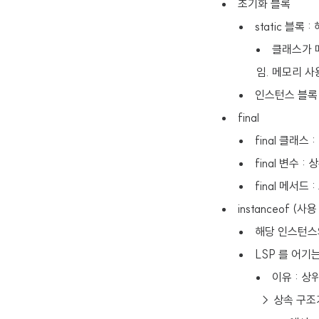
초기화 블록
static 블
클래스가 
임. 메모리 
인스턴스 블록 
final
final 클래스 
final 변수 
final 메서드
instanceof (
해당 인스턴스
LSP 를 어기
이유 : 
→ 상속 구조