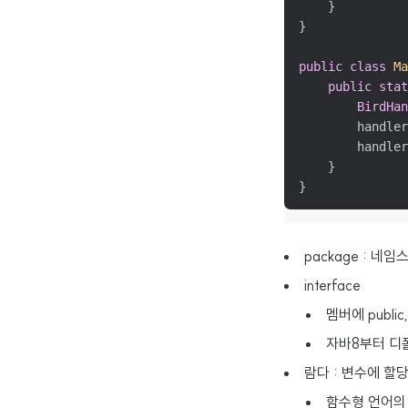
    }

}

public
class
Ma
public
stat
BirdHan
        handler
        handler
    }

}
package : 네
interface
멤버에 publi
자바8부터 디폴
람다 : 변수에 할
함수형 언어의 