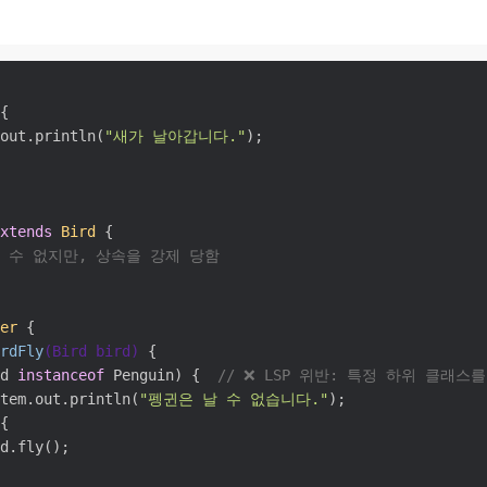
{

out.println(
"새가 날아갑니다."
);

xtends
Bird
 {

날 수 없지만, 상속을 강제 당함
er
 {

rdFly
(Bird bird)
 {

d 
instanceof
 Penguin) {  
// ❌ LSP 위반: 특정 하위 클래스
tem.out.println(
"펭귄은 날 수 없습니다."
);

{

d.fly();
