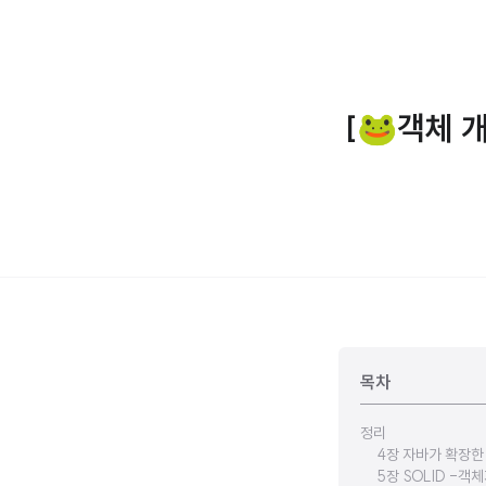
[🐸객체 
목차
정리
4장 자바가 확장한
5장 SOLID -