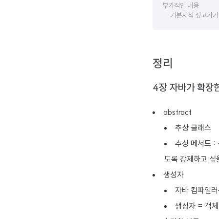
부가적인 내용
기본지식 짚고가기
정리
4장 자바가 확장
abstract
추상 클래스
추상 메서드 :
도록 강제하고 싶
생성자
자바 컴파일러
생성자 = 객