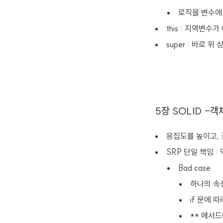
로직을 변수에 
this : 지역변수
super : 바로 
5장 SOLID -
응집도를 높이고,
SRP 단일 책임 
Bad case
하나의 속
if 문에 
** 메서