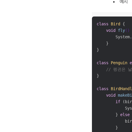
예시
class
Bird
 {

void
fly
()
 
        System.
    }

}

class
Penguin
e
// 펭귄은 
}

class
BirdHandl
void
makeBi
if
 (bir
            Sys
        } 
else
 
            bir
        }
