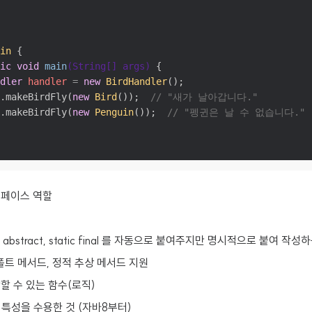
in
 {

ic
void
main
(String[] args)
 {

dler
handler
=
new
BirdHandler
();

.makeBirdFly(
new
Bird
());  
// "새가 날아갑니다."
.makeBirdFly(
new
Penguin
());  
// "펭귄은 날 수 없습니다." 
임스페이스 역할
c, abstract, static final 를 자동으로 붙여주지만 명시적으로 붙여 작
트 메서드, 정적 추상 메서드 지원
당할 수 있는 함수(로직)
특성을 수용한 것 (자바8부터)