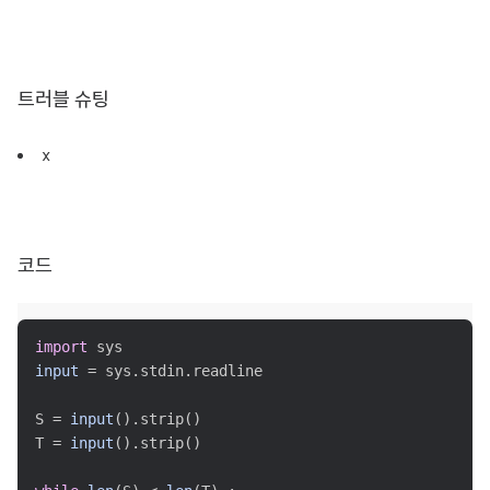
트러블 슈팅
x
코드
import
input
 = sys.stdin.readline

S = 
input
().strip()

T = 
input
().strip()
