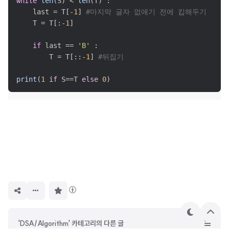
while
len
(S) < 
len
(T) :

    last = T[-
1
] 
#마지막 글자 없애기 전에 킵해두기
    T = T[:-
1
]

if
 last == 
'B'
 :

        T = T[::-
1
] 
#뒤집기
print
(
1
if
 S==T 
else
0
)
구
독
하
기
테
상
'DSA/Algorithm' 카테고리의 다른 글
마
단