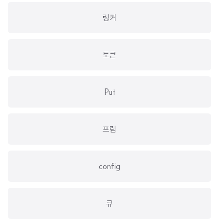
링커
토큰
Put
프림
config
큐