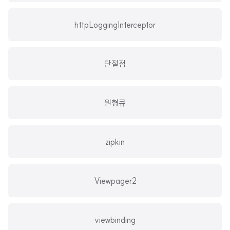
httpLoggingInterceptor
단절점
원형큐
zipkin
Viewpager2
viewbinding