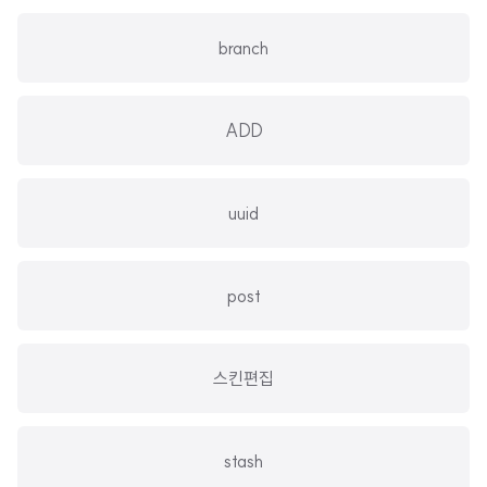
branch
ADD
uuid
post
스킨편집
stash