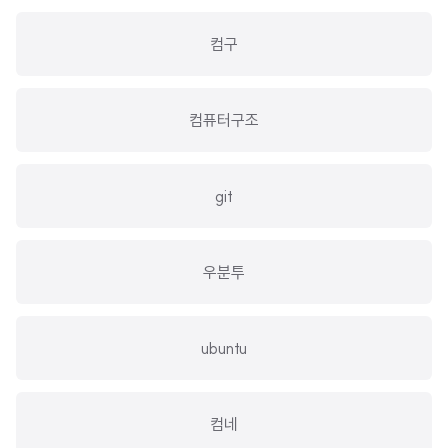
컴구
컴퓨터구조
git
우분투
ubuntu
컴네