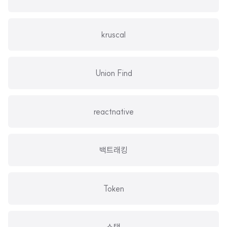
kruscal
Union Find
reactnative
백트래킹
Token