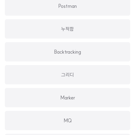
Postman
누적합
Backtracking
그리디
Marker
MQ