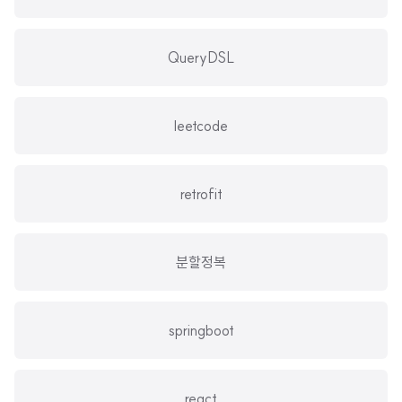
QueryDSL
leetcode
retrofit
분할정복
springboot
react