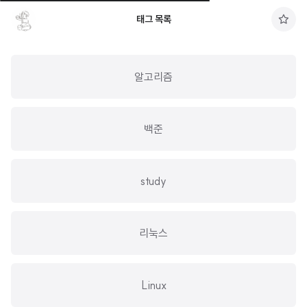
태그 목록
구
독
하
기
알고리즘
백준
study
리눅스
Linux