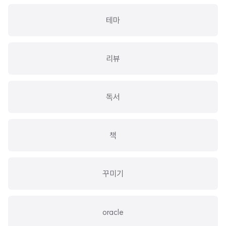
테마
리뷰
독서
책
꾸미기
oracle