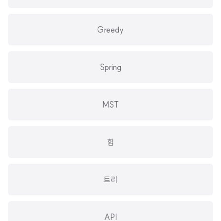
Greedy
Spring
MST
힙
트리
API