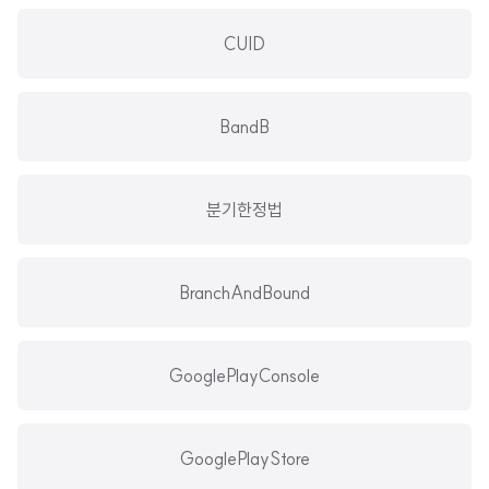
CUID
BandB
분기한정법
BranchAndBound
GooglePlayConsole
GooglePlayStore