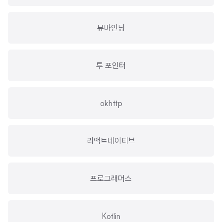
뷰바인딩
투 포인터
okhttp
리액트네이티브
프로그래머스
Kotlin