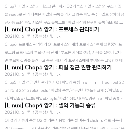
MAX : WARNING : INACTIVE : EXPIRE : Flag 한번 변경(설정) 후 MIN
Chap7. 파일 시스템과 디스크 관리하기 02 리눅스 파일 시스템의 구조 파일
날 수 이상, MAX날 수 이하로 사용해야함. WARNING 날 수 전부터 알림. IN
을 inode로 관리 디렉은 파일의 목록을 가지고 있는 파일 특수파일로 장치에 접
ACTIVE날 수 까지는 날짜가 지나도 사용 가능(봐줌). Fl..
근가능 ext4 파일 시스템 구조 블록그룹 : 파일 저장의 단위인 블록(4kb)을 그
[Linux] Chap6 암기 : 프로세스 관리하기
룹으로 묶은 것 블록 그룹 0 : 중요정보 블록 그룹 a : 블록 그룹 0 중요정보 복
2021.10.16
· 뚝딱 공부 상자/Linux
사 블록 그룹 b : 데이터 저장 - 데이터블록 비트맵,inode비트맵(블록과 inode
Chap6. 프로세스 관리하기 01 프로세스의 개념 프로세스 : 현재 실행중인 프
의 사용지도) / inode테이블,데이터블록(파일의 inode와 데이터) 더 자세한
로그램 프로세스의 부모-자식 관계 : 부모는 자식을 생성, 자식을 실행이 끝나
구조 이름까지 외워야 할까....? inode 구조 파일의 정보 + 블록 주소들... -> 블
면 부모에 결과를 돌려주고 종료. PID : 각 프로세스에게 부여되는 고유번호 데
록주소마다 데이터를 담은 블록있음. 공간이 모자라면 블록에 또 블록주소들이
[Linux] Chap5 암기 : 파일 접근 권한 관리하기
몬 프로세스, 고아 프로세스, 좀비 프로세스 등.. 02 프로세스 관리 명령 ps -e
있음. 이렇게 단계에 따라서 직접블록/간접 ..
2021.10.16
· 뚝딱 공부 상자/Linux
f 또는 ps aux : 프로세스 목록 +모든 프로세스(entire) +상세정보 ps -u us
Chap5. 파일 접근 권한 관리하기 01 파일의 속성 -rw-r--r-- 1 root root 22
er1 : +user1의 프로세스 목록 ps -p 2283 : +PID가 2283인 프로세스 목록
3 11월 8 23:13 /etc/hosts : 파일의 종류/접근권한/하드링크개수/파일소유
ps -ef | grep bash : 프로세스 목록 결과에서 bash라는 문자열 검색해 해당
자/파일소유자그룹/파일크기byte/파일수정일시/파일경로 file : 파일 종류 -,
하는 행들만 출력 pgrep -x -l 패턴 : 패턴에 해당하는 프로세스 검색해 그들의
[Linux] Chap4 암기 : 셸의 기능과 종류
d : 일반파일/디렉 groups : 해당 사용자 그룹 모두 보여줌 02~4 파일의 접근
PID 출력 +정..
2021.10.16
· 뚝딱 공부 상자/Linux
권한 / 접근권한 변경 접근권한 rwx 읽기, 쓰기, 실행 권한 in 디렉 : ls가능/디렉
01 셸의 기능과 종류 02 셸 기본 사용법 기본 셸 바꾸기 chsh -s 경로 사용자
내 파일 생성 및 삭제 가능/cd로 들어갈 수 있음.파일을 복사 및 이동 가능 chm
명 : (change shell) 사용자의 기본 셸을 경로에 저장된 셸로 바꾼다. echo : 문