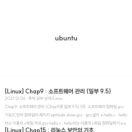
ubuntu
[Linux] Chap9 : 소프트웨어 관리 (일부 9.5)
2021.12.04
· 뚝딱 공부 상자/Linux
Chap9. 소프트웨어 관리 (Chap9중 일부 9.5) 05. 소프트웨어 컴파일 gcc :
기능)C언어 컴파일러 패키지 aptitude show gcc : gcc설치 vi hello.c : hello
라는 이름의 c파일 작성 gcc hello.c : hello라는 이름의 c파일 컴파일하기 a.o
[Linux] Chap15 : 리눅스 보안의 기초
ut : 컴파일 후 자동으로 만들어지는 실행파일명 ./a.out : 해당 실행파일 실행