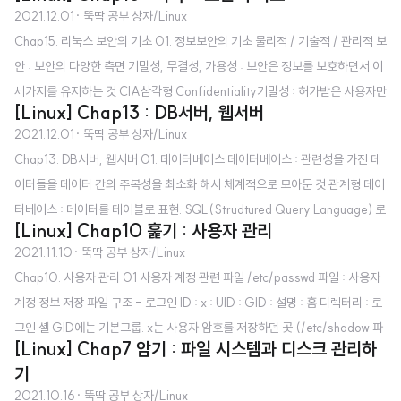
2021.12.01
· 뚝딱 공부 상자/Linux
하기 **파일 실행 시에는 현재 경로까지 같이 써주어야 함 gcc -o hello hello.
Chap15. 리눅스 보안의 기초 01. 정보보안의 기초 물리적 / 기술적 / 관리적 보
c : 컴파일 시 옵션 사용해 실행파일명을 지정할 수 있음 make : 기능) makefil
안 : 보안의 다양한 측면 기밀성, 무결성, 가용성 : 보안은 정보를 보호하면서 이
e의 내용을 실행함. 이를 활용해 makefile파일에 설정된 정보에 따라 여러 소
세가지를 유지하는 것 CIA삼각형 Confidentiality기밀성 : 허가받은 사용자만
스 파일을 컴파일해 링크해서 하나의 실행파일로 만들도록 할 수 있..
[Linux] Chap13 : DB서버, 웹서버
이 접근 가능 Intigrity무결성 : 정보가 변조되지 않았음을 보장하는 것 Availab
2021.12.01
· 뚝딱 공부 상자/Linux
ility가용성 : 필요할 때에 허가된 사용자가 정보에 접근할 수 있는 것 보안 기본
Chap13. DB서버, 웹서버 01. 데이터베이스 데이터베이스 : 관련성을 가진 데
조치 불필요한 서비스 통제 : 꼭 필요하지 않은 서비스 포트는 차단. 불필요한 서
이터들을 데이터 간의 주복성을 최소화 해서 체계적으로 모아둔 것 관계형 데이
비스를 제거하거나 방화벽에서 패킷을 필터링하는 방법을 함께 활용하는 것이
터베이스 : 데이터를 테이블로 표현. SQL(Strudtured Query Language) 로
바람직 소프트웨어 패치 실시 : 패치가 나오면 즉시 설치하기 주기적 점검 백업 :
[Linux] Chap10 훑기 : 사용자 관리
조작. 데이터 베이스 에는 하나 이상의 테이블들이 있음 필드 = 컬럼column =
주기적으로 하여 문제 발생 시 빠른 복구..
2021.11.10
· 뚝딱 공부 상자/Linux
열 레코드 = row = 행 = 튜플(터플, tuple) 키 : 각 레코드를 구분할 수 있는 필
Chap10. 사용자 관리 01 사용자 계정 관련 파일 /etc/passwd 파일 : 사용자
드값. 중복불가. 기본키PK 등이 있음 varchar(10) / char(10) / int / float /
계정 정보 저장 파일 구조 - 로그인 ID : x : UID : GID : 설명 : 홈 디렉터리 : 로
date / date / time : 테이블 필드의 자료형들 varchar(n) : 최대 n개의 크기
그인 셸 GID에는 기본그룹. x는 사용자 암호를 저장하던 곳 (/etc/shadow 파
를 가질 수 있는 가변variable 문자열. char와 달리 현재 ..
[Linux] Chap7 암기 : 파일 시스템과 디스크 관리하
일에 암호 저장) UID가 같으면 리눅스는 같은 사용자로 판단 /etc/shadow 파
기
일 : 사용자 암호 정보 저장 파일 구조 - 로그인 ID : 암호 : 최종변경일 : MIN :
2021.10.16
· 뚝딱 공부 상자/Linux