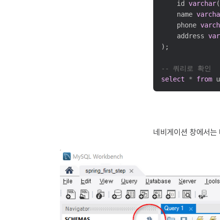
	id 
varchar
(
	name 
varcha
	phone 
varch
	address 
var
);

-- 쿼리로 확인
select
*
from
 u
네비게이션 창에서는 