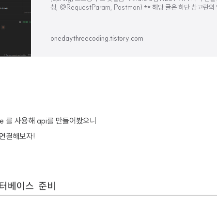
청, @RequestParam, Postman) ** 해당 글은 하단 참고란
서 공부하며 기록한 글입니다. 이전글과 이어집..
onedaythreecoding.tistory.com
delete 를 사용해 api를 만들어봤으니
연결해보자!
이터베이스 준비