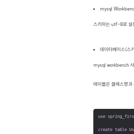
mysql Workb
스키마는 utf-8로 설
데이터베이스(스키
mysql workbenc
테이블은 클래스명과 
use spring_firs
create
table
 Us