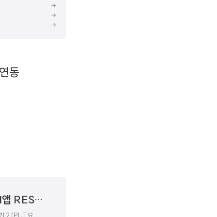
 연동
[Spring] 스프링 부트 첫걸음 : Android앱 REST API 서버 만들기 2 (POST, PUT, DELETE 요청, @RequestParam, Postman)
기 2 (PUT요