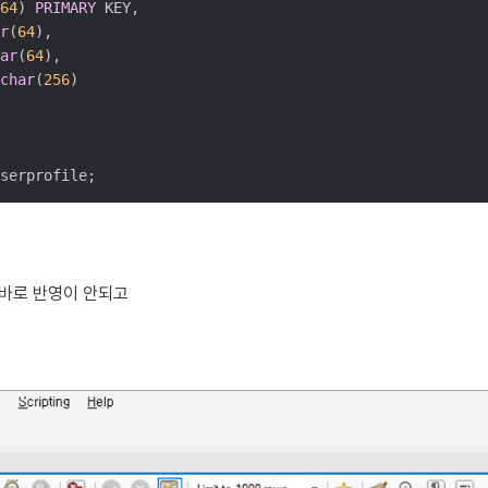
64
) 
PRIMARY
 KEY,

r
(
64
),

ar
(
64
),

char
(
256
)

serprofile;
바로 반영이 안되고